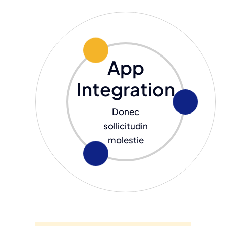
App
Integration
Donec
sollicitudin
molestie