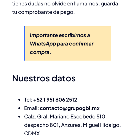
tienes dudas no olvide en llamarnos, guarda
tu comprobante de pago.
Importante escribirnos a
WhatsApp para confirmar
compra.
Nuestros datos
Tel:
+52 1 951 606 2512
Email:
contacto@grupogbi.mx
Calz. Gral. Mariano Escobedo 510,
despacho 801, Anzures, Miguel Hidalgo,
CDMX