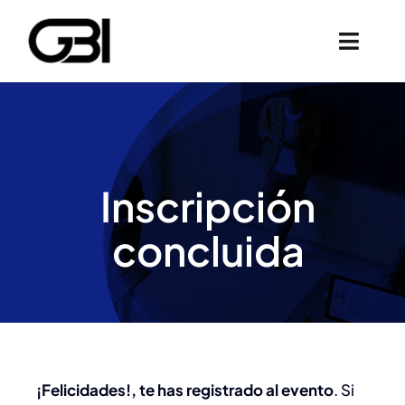
Skip
to
Toggl
content
Navig
Inicio
Nosotros
Inscripción
Eventos
concluida
FAQ´s
Contáctanos
¡Felicidades!, te has registrado al evento
. Si